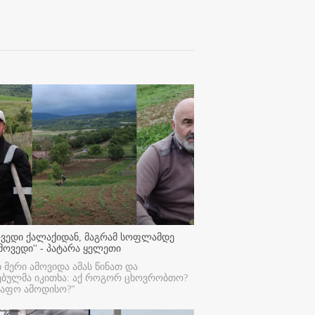
ოვედი ქალაქიდან, მაგრამ სოფლამდე
მოვედი'' - პატარა ყელეთი
ი მერი ამოვიდა ამას წინათ და
ებულმა იკითხა: აქ როგორ ცხოვრობთო?
რაფო ამოდისო?"