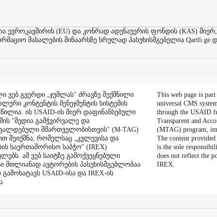
ევროკავშირის (EU) და კონრად ადენაუერის ფონდის (KAS) მიერ,
აციო მასალების შინაარსზე სრულად პასუხისმგებელია Qartli.ge დ
ი ვებ გვერდი „ჯუმლას" ძრავზე შექმნილი
This web page is part
ალური კონტენტის მენეჯმენტის სისტემის
universal CMS system
აწილია. ის USAID-ის მიერ დაფინანსებული
through the USAID f
ის "მედია გამჭვირვალე და
Transparent and Acco
შვალდებული მმართველობისთვის" (M-TAG)
(MTAG) program, im
ით შეიქმნა, რომელსაც „კვლევისა და
The content provided 
ის საერთაშორისო საბჭო" (IREX)
is the sole responsibil
ლებს. ამ ვებ საიტზე გამოქვეყნებული
does not reflect the 
ი მთლიანად ავტორების პასუხისმგებლობაა
IREX.
რ გამოხატავს USAID-ისა და IREX-ის
ს.