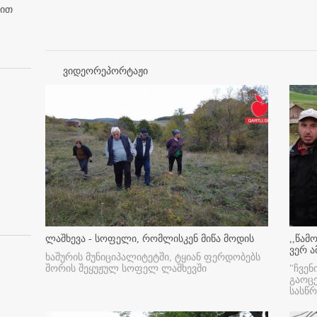
ბით
ვიდეორეპორტაჟი
ლაშხევა - სოფელი, რომლისკენ მიწა მოდის
,,წამ
ვერ ა
ხაშურის მუნიციპალიტეტში, ტყიან ფერდობებს
შორის შეყუჟულ სოფელ ლაშხევში
"ჩვენ
გაოც
სასწ