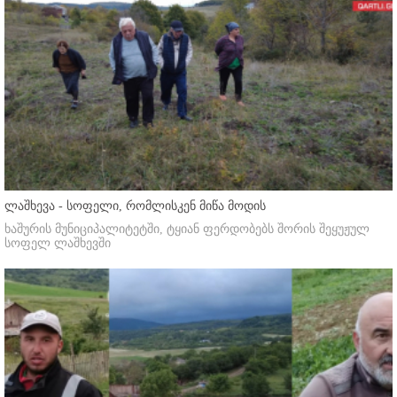
ლაშხევა - სოფელი, რომლისკენ მიწა მოდის
ხაშურის მუნიციპალიტეტში, ტყიან ფერდობებს შორის შეყუჟულ
სოფელ ლაშხევში