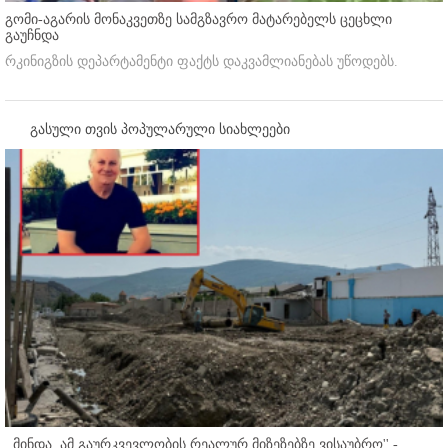
გომი-აგარის მონაკვეთზე სამგზავრო მატარებელს ცეცხლი
გაუჩნდა
რკინიგზის დეპარტამენტი ფაქტს დაკვამლიანებას უწოდებს.
გასული თვის პოპულარული სიახლეები
,,მინდა, ამ გაურკვევლობის რეალურ მიზეზებზე ვისაუბრო'' -