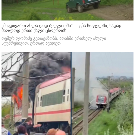
„მივდივართ ახლა დიდ ბეღლითში“ — გზა სოფელში, სადაც
მხოლოდ ერთი ქალი ცხოვრობს
თემურ ლომიძე გვთავაზობს, ათასში ერთხელ ასული
სტუმრებივით, ერთად ავიდეთ