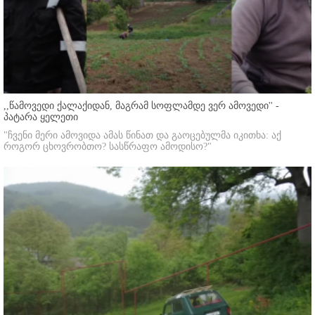
,,წამოვედი ქალაქიდან, მაგრამ სოფლამდე ვერ ამოვედი'' -
პატარა ყელეთი
"ჩვენი მერი ამოვიდა ამას წინათ და გაოცებულმა იკითხა: აქ
როგორ ცხოვრობთო? სასწრაფო ამოდისო?"