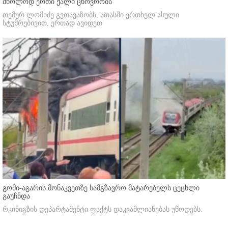
მხოლოდ ერთი ქალი ცხოვრობს
თემურ ლომიძე გვთავაზობს, ათასში ერთხელ ასული
სტუმრებივით, ერთად ავიდეთ
გომი-აგარის მონაკვეთზე სამგზავრო მატარებელს ცეცხლი
გაუჩნდა
რკინიგზის დეპარტამენტი ფაქტს დაკვამლიანებას უწოდებს.