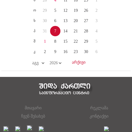
28
4
11
18
25
1
ო
29
5
12
19
26
2
ხ
30
6
13
20
27
3
პ
31
7
14
21
28
4
შ
1
8
15
22
29
5
კ
2
9
16
23
30
6
მთავარი
რეკლამა
ჩვენ შესახებ
კონტაქტი