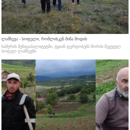
ლაშხევა - სოფელი, რომლისკენ მიწა მოდის
ხაშურის მუნიციპალიტეტში, ტყიან ფერდობებს შორის შეყუჟულ
სოფელ ლაშხევში