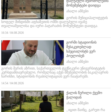
დაღუპული მებრძოლების
მონუმენტები დაიდგა
ახალი ამბები
გორის მუნიციპალიტეტის
სოფელ შინდისში აფხაზეთის ომში დაღუპული ივანე
თვალიაშვილისა და იური პატარაძის მონუმენტები დაიდგა.
16:34 / 04.08.2026
გორში სტადიონის
შესაკეთებლად
სპეციალისტს ვერ
პოულობენ
ახალი ამბები
გორის მერის აზრით, საქართველოს ტექნიკური უნივერსიტეტის
კურსდამთავრებული, რომელსაც აქვს მშენებლობის ბაკალავრის
ხარისხი, სტადიონის რეაბილიტაციას ვერ ჩაატარებს.
14:54 / 04.08.2026
ქალის წერილი ქვემო
ჭალიდან
ახალი ამბები
,,იცით მაინც, გარეთ რა