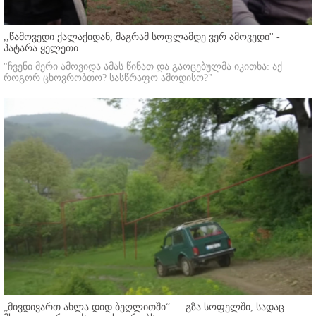
,,წამოვედი ქალაქიდან, მაგრამ სოფლამდე ვერ ამოვედი'' -
პატარა ყელეთი
"ჩვენი მერი ამოვიდა ამას წინათ და გაოცებულმა იკითხა: აქ
როგორ ცხოვრობთო? სასწრაფო ამოდისო?"
„მივდივართ ახლა დიდ ბეღლითში“ — გზა სოფელში, სადაც