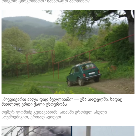
როგორ ცხოვრობთო? სასწრაფო ამოდისო?"
„მივდივართ ახლა დიდ ბეღლითში“ — გზა სოფელში, სადაც
მხოლოდ ერთი ქალი ცხოვრობს
თემურ ლომიძე გვთავაზობს, ათასში ერთხელ ასული
სტუმრებივით, ერთად ავიდეთ