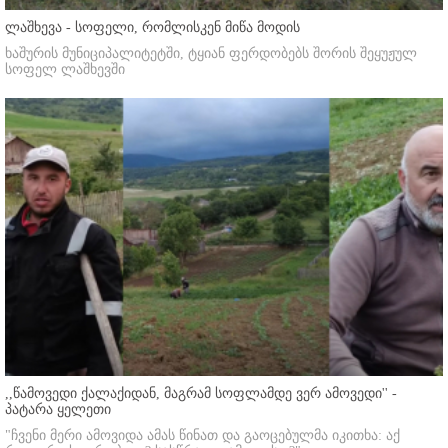
ლაშხევა - სოფელი, რომლისკენ მიწა მოდის
ხაშურის მუნიციპალიტეტში, ტყიან ფერდობებს შორის შეყუჟულ
სოფელ ლაშხევში
,,წამოვედი ქალაქიდან, მაგრამ სოფლამდე ვერ ამოვედი'' -
პატარა ყელეთი
"ჩვენი მერი ამოვიდა ამას წინათ და გაოცებულმა იკითხა: აქ