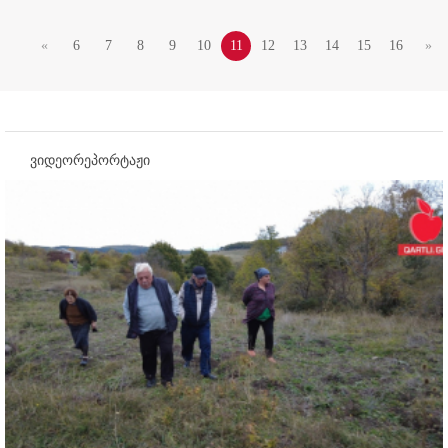
«
6
7
8
9
10
11
12
13
14
15
16
»
ვიდეორეპორტაჟი