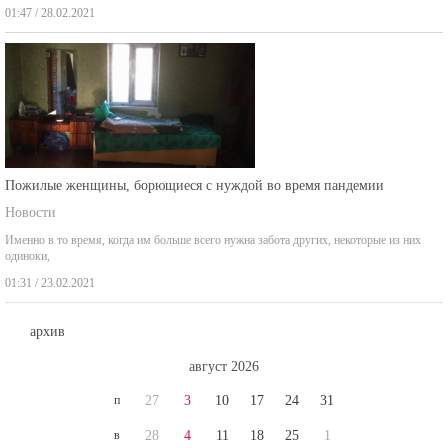
Пожилые женщины, борющиеся с нуждой во время пандемии
Новости
Именно в то время, когда им больше всего нужна забота других, некоторые из них
одиноки,
01:31 / 23.02.2021
архив
август 2026
п
27
3
10
17
24
31
в
28
4
11
18
25
1