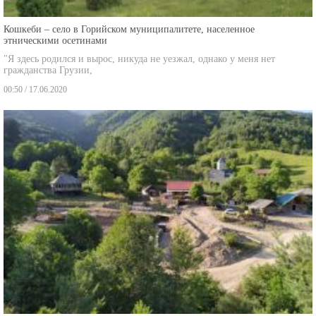
Кошкеби – село в Горийском муниципалитете, населенное
этническими осетинами
"Я здесь родился и вырос, никуда не уезжал, однако у меня нет
гражданства Грузии,
00:50 / 17.06.2020
Ткемлована – село, переоформленное по конкордату