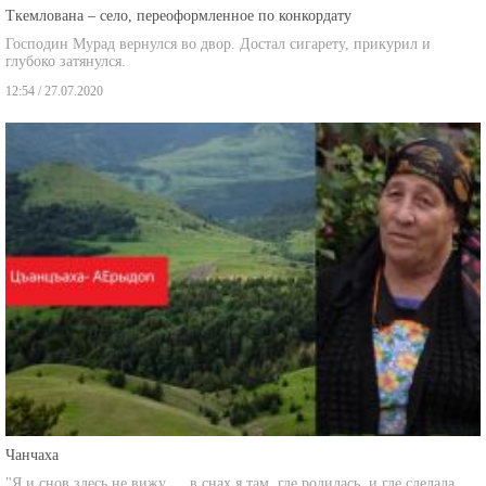
Господин Мурад вернулся во двор. Достал сигарету, прикурил и
глубоко затянулся.
12:54 / 27.07.2020
Чанчаха
"Я и снов здесь не вижу … в снах я там, где родилась, и где сделала
первые шаги, в Грузии.