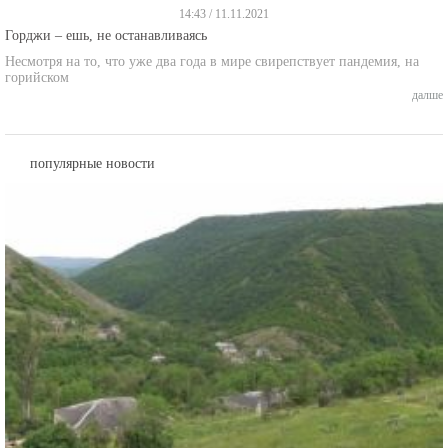
Горджи – ешь, не останавливаясь
Несмотря на то, что уже два года в мире свирепствует пандемия, на
горийском
далше
популярные новости