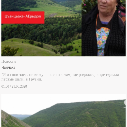
Новости
Чанчаха
"Я и снов здесь не вижу … в снах я там, где родилась, и где сделала
первые шаги, в Грузии.
01:00 / 21.06.2020