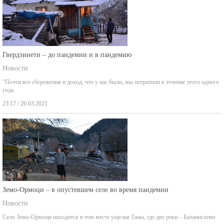
Гвердзинети – до пандемии и в пандемию
Новости
"Почти все сбережения и доход, что у нас были, мы потратили в течение этого одного
года.
23:17 / 26.03.2021
Земо-Ормоци – в опустевшем селе во время пандемии
Новости
Село Земо-Ормоци находится в том месте ущелья Таны, где две реки – Баланисхеви
01:47 / 28.02.2021