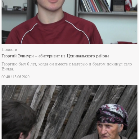
Новости
Георгий Элиаури – абитуриент из Цхинвальского района
Георгию был 6 лет, когда он вместе с матерью и братом покинул село
Вилда.
00:48 / 15.06.2020