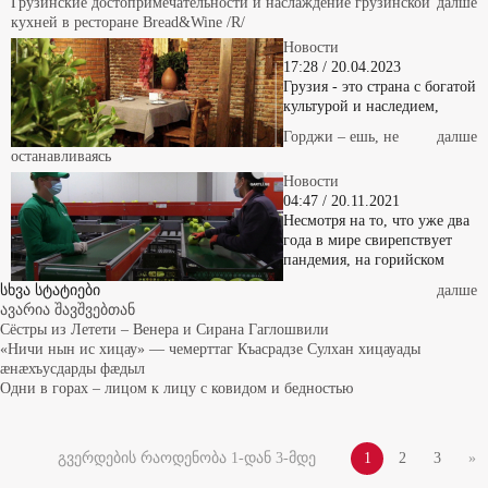
кухней в ресторане Bread&Wine /R/
Новости
17:28 / 20.04.2023
Грузия - это страна с богатой
культурой и наследием,
Горджи – ешь, не
далше
останавливаясь
Новости
04:47 / 20.11.2021
Несмотря на то, что уже два
года в мире свирепствует
пандемия, на горийском
სხვა სტატიები
далше
ავარია შავშვებთან
Сёстры из Летети – Венера и Сирана Гаглошвили
«Ничи нын ис хицау» — чемерттаг Къасрадзе Сулхан хицауады
æнæхъусдарды фæдыл
Одни в горах – лицом к лицу с ковидом и бедностью
გვერდების რაოდენობა 1-დან 3-მდე
1
2
3
»