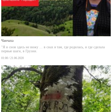
Чанчаха
"Я и снов здесь не вижу … в снах я там, где родилась, и где сделала
первые шаги, в Грузии.
01:00 / 21.06.2020