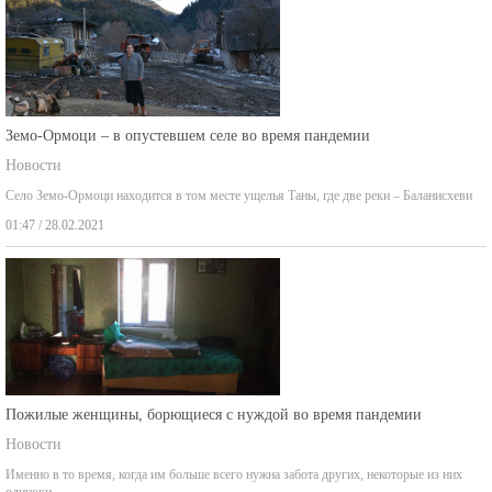
Земо-Ормоци – в опустевшем селе во время пандемии
Новости
Село Земо-Ормоци находится в том месте ущелья Таны, где две реки – Баланисхеви
01:47 / 28.02.2021
Пожилые женщины, борющиеся с нуждой во время пандемии
Новости
Именно в то время, когда им больше всего нужна забота других, некоторые из них
одиноки,