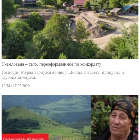
Ткемлована – село, переоформленное по конкордату
Господин Мурад вернулся во двор. Достал сигарету, прикурил и
глубоко затянулся.
12:54 / 27.07.2020