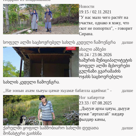
Новости
19:15 / 02.11.2021
"У нас мало чего растёт на
участке, однако я хожу, что
скот не попортил", - говорит
Сирана.
სოფელ ალში საცხოვრებელ სახლს კედელი ჩამოენგრა
далше
ახალი ამბები
16:24 / 23.06.2026
ხაშურის მუნიციპალიტეტის
სოფელ ალში მცხოვრები
გულნაზი გვარამაძის
ოჯახს საცხოვრებელი
სახლის კედელი ჩამოენგრა.
,,Нæ зонын ахæм хъæуы цæмæ хъуамæ бабæлла адæймаг.'' -
далше
Ног хабæрттæ
23:33 / 07.08.2025
,,Дыууæ архы цæуы, дыууæ
иумæ "æртахгай" нæдæр
фылдæр кæны,
ქარელში ყოფილ სამშობიარო სახლში დედათა
далше
მონასტერი გაიხსნა
ახალი ამბები