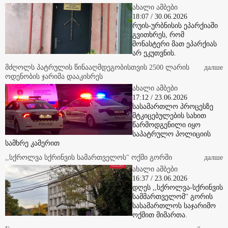
18:07 / 30.06.2026
რუის-ურბნისის ეპარქიაში
გვითხრეს, რომ
მონასტერი მათ ეპარქიას
არ ეკუთვნის.
მძღოლს პატრულის წინააღმდეგობისთვის 2500 ლარის
далше
ოდენობის ჯარიმა დააკისრეს
ახალი ამბები
17:12 / 23.06.2026
სასამართლო პროცესზე
მტკიცებულების სახით
წარმოდგენილი იყო
საპატრულო პოლიციის
სამხრე კამერით
,,სქროლვა სქრინვის სამართველოს" ოქმი გორში
далше
ახალი ამბები
16:37 / 23.06.2026
დღეს ,,სქროლვა-სქრინვის
სამმართველომ'' გორის
სასამართლოს საჯარიმო
ოქმით მიმართა.
Грузинские достопримечательности и наслаждение грузинской
далше