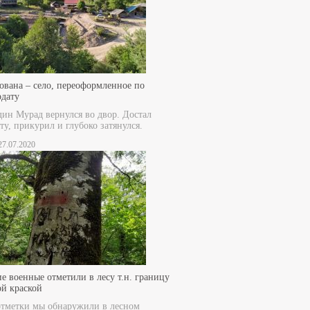
ована – село, переоформленное по
рдату
дин Мурад вернулся во двор. Достал
ту, прикурил и глубоко затянулся.
 27.07.2020
е военные отметили в лесу т.н. границу
ой краской
отметки мы обнаружили в лесном