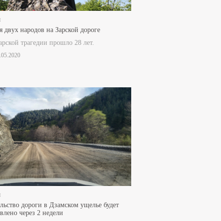
и
я двух народов на Зарской дороге
арской трагедии прошло 28 лет.
0.05.2020
и
льство дороги в Дзамском ущелье будет
влено через 2 недели