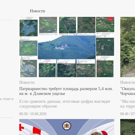
Новости
Новости
Новост
Патриаршество требует площадь размером 5,4 млн.
"Оккупа
кв.м. в Дзамском ущелье
Чорчана
м стоят и
Если сравнить данные, итоговые цифры выглядят
"Мы нах
следующим образом:
на терр
00:30 / 10.06.2020
00:40 / 0