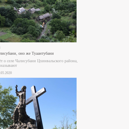
и
лисубани, оно же Туаантубани
ёт о селе Чалисубани Цхинвальского района,
 называют
1.05.2020