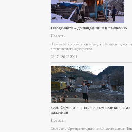
Гвердзинети – до пандемии и в пандемию
Новости
"Почти все сбережения и доход, что у нас были, мы п
в течение этого одного года.
23:17 / 26.03.2021
Земо-Ормоци – в опустевшем селе во время
пандемии
Новости
Село Земо-Ормоци находится в том месте ущелья Тан