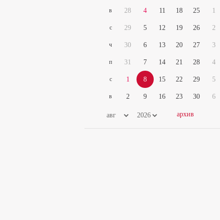
в
28
4
11
18
25
1
с
29
5
12
19
26
2
ч
30
6
13
20
27
3
п
31
7
14
21
28
4
с
1
8
15
22
29
5
в
2
9
16
23
30
6