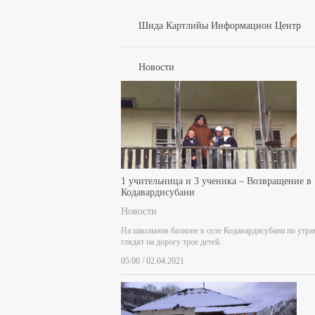
Шида Картлийы Информацион Центр
Новости
1 учительница и 3 ученика – Возвращение в
Кодавардисубани
Новости
На школьном балконе в селе Кодавардисубани по утра
глядят на дорогу трое детей.
05:00 / 02.04.2021