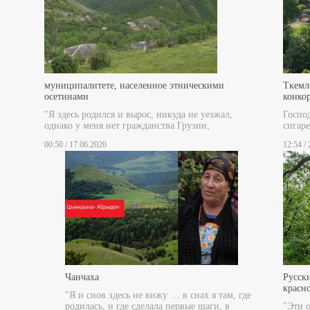
муниципалитете, населенное этническими
Ткемл
осетинами
конко
"Я здесь родился и вырос, никуда не уезжал,
Госпо
однако у меня нет гражданства Грузии,
сигаре
00:50 / 17.06.2020
12:54 /
Чанчаха
Русски
красн
"Я и снов здесь не вижу … в снах я там, где
родилась, и где сделала первые шаги, в
"Эти 