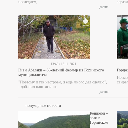
наследием,
зарази
далше
13:48 / 13.11.2021
Гиви Абалаки – 86-летний фермер из Горийского
Гордж
муниципалитета
Несмот
"Поэтому я так настроен, я ещё много дел сделаю",
свире
- добавил наш хозяин.
далше
популярные новости
Кошкеби –
село в
Горийском