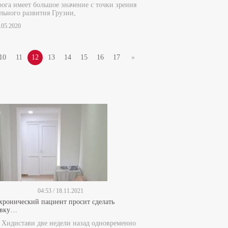
рога имеет большое значение с точки зрения
льного развития Грузии,
5.05.2020
10
11
12
13
14
15
16
17
»
04:53 / 18.11.2021
 хронический пациент просит сделать
ивку…
е Хидистави две недели назад одновременно