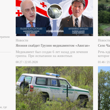
отратили
Новости
Новост
Япония снабдит Грузию медикаментом «Авиган»
Село Ча
Медикамент был создан 6 лет назад для лечения
Речь ид
гриппа. При испытании на животных
которое
00:27 / 22.05.2020
01:46 / 2
ы, где