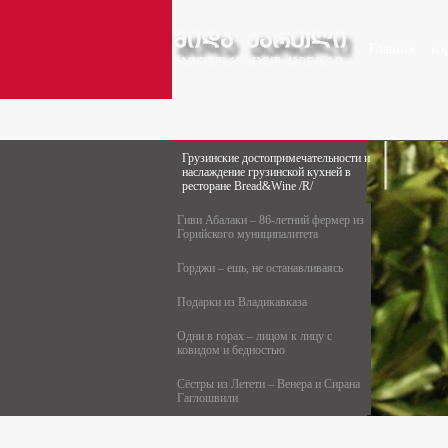
Главное
ко
Грузинские достопримечательности и
наслаждение грузинской кухней в
ресторане Bread&Wine /R/
Гиви Абалаки – 86-летний фермер из
Горийского муниципалитета
Горджи – ешь, не останавливаясь
Подарки из Владикавказа
Одни в горах – лицом к лицу с
ковидом и бедностью
Сёстры из Летети – Венера и Сирана
Гаглошвили