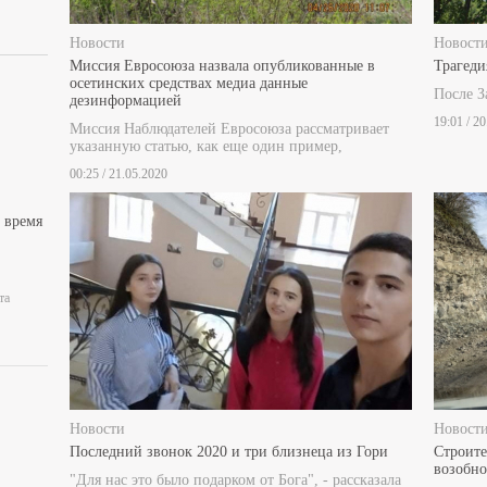
Новости
Новост
Миссия Евросоюза назвала опубликованные в
Трагеди
осетинских средствах медиа данные
После З
дезинформацией
19:01 / 2
Миссия Наблюдателей Евросоюза рассматривает
указанную статью, как еще один пример,
00:25 / 21.05.2020
 время
та
Новости
Новост
Последний звонок 2020 и три близнеца из Гори
Строите
возобно
"Для нас это было подарком от Бога", - рассказала