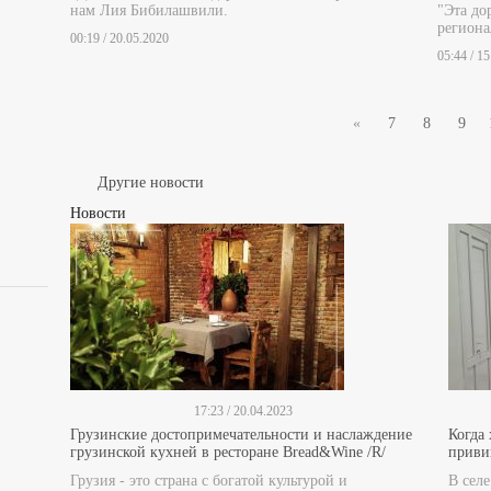
нам Лия Бибилашвили.
"Эта до
региона
00:19 / 20.05.2020
05:44 / 1
«
7
8
9
Другие новости
Новости
17:23 / 20.04.2023
Грузинские достопримечательности и наслаждение
Когда
грузинской кухней в ресторане Bread&Wine /R/
прив
Грузия - это страна с богатой культурой и
В сел