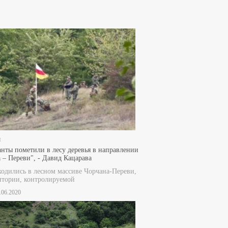
и
нты пометили в лесу деревья в направлении
 – Переви", - Давид Кацарава
одились в лесном массиве Чорчана-Переви,
итории, контролируемой
7.06.2020