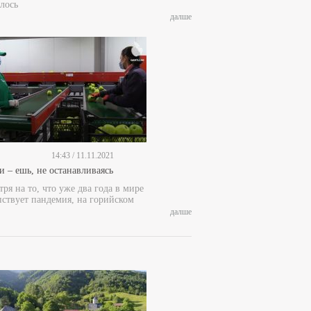
лось
далше
14:43 / 11.11.2021
и – ешь, не останавливаясь
ря на то, что уже два года в мире
пствует пандемия, на горийском
далше