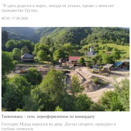
"Я здесь родился и вырос, никуда не уезжал, однако у меня нет
гражданства Грузии,
00:50 / 17.06.2020
Ткемлована – село, переоформленное по конкордату
Господин Мурад вернулся во двор. Достал сигарету, прикурил и
глубоко затянулся.