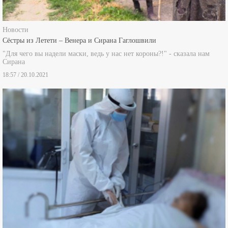
Новости
Сёстры из Летети – Венера и Сирана Гаглошвили
"Для чего вы надели маски, ведь у нас нет короны?!" - сказала нам
Сирана
18:57 / 20.10.2021