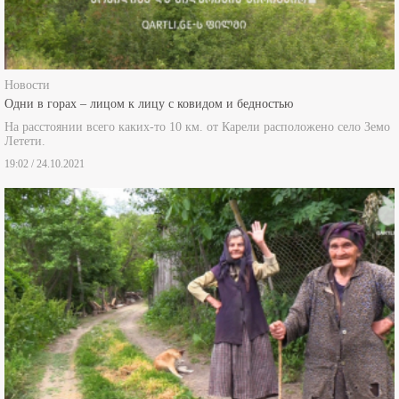
Новости
Одни в горах – лицом к лицу с ковидом и бедностью
На расстоянии всего каких-то 10 км. от Карели расположено село Земо
Летети.
19:02 / 24.10.2021