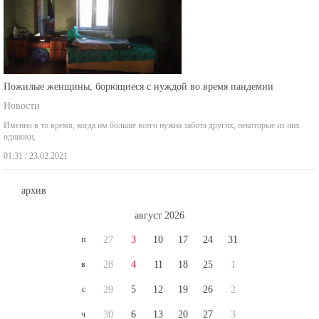
Пожилые женщины, борющиеся с нуждой во время пандемии
Новости
Именно в то время, когда им больше всего нужна забота других, некоторые из них
одиноки,
01:31 / 23.02.2021
архив
август 2026
п
27
3
10
17
24
31
в
28
4
11
18
25
1
с
29
5
12
19
26
2
ч
30
6
13
20
27
3