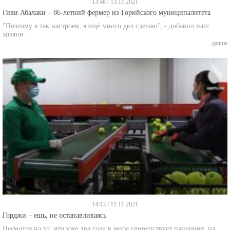
Гиви Абалаки – 86-летний фермер из Горийского муниципалитета
"Поэтому я так настроен, я ещё много дел сделаю", - добавил наш
хозяин.
далше
14:43 / 11.11.2021
Горджи – ешь, не останавливаясь
Несмотря на то, что уже два года в мире свирепствует пандемия, на
горийском