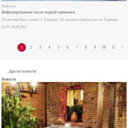
Новости
Инфицированные после первой прививки
50-летняя Инга живёт в Хашури. Её недавно выписали из Гормеда
23:55 / 28.08.2021
1
2
3
4
5
6
7
8
9
10
11
»
Другие новости
Новости