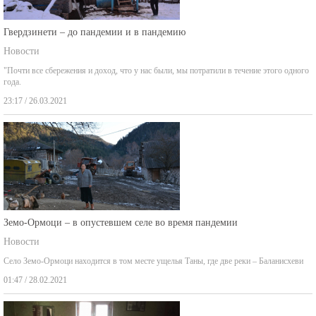
Гвердзинети – до пандемии и в пандемию
Новости
"Почти все сбережения и доход, что у нас были, мы потратили в течение этого одного
года.
23:17 / 26.03.2021
Земо-Ормоци – в опустевшем селе во время пандемии
Новости
Село Земо-Ормоци находится в том месте ущелья Таны, где две реки – Баланисхеви
01:47 / 28.02.2021