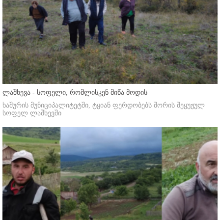
ლაშხევა - სოფელი, რომლისკენ მიწა მოდის
ხაშურის მუნიციპალიტეტში, ტყიან ფერდობებს შორის შეყუჟულ
სოფელ ლაშხევში