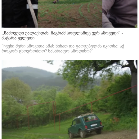
,,წამოვედი ქალაქიდან, მაგრამ სოფლამდე ვერ ამოვედი'' -
პატარა ყელეთი
"ჩვენი მერი ამოვიდა ამას წინათ და გაოცებულმა იკითხა: აქ
როგორ ცხოვრობთო? სასწრაფო ამოდისო?"