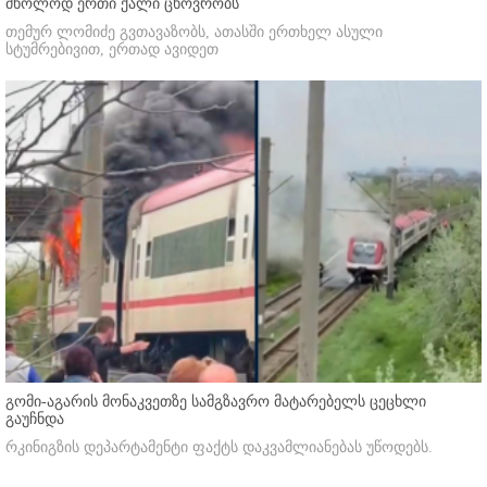
მხოლოდ ერთი ქალი ცხოვრობს
თემურ ლომიძე გვთავაზობს, ათასში ერთხელ ასული
სტუმრებივით, ერთად ავიდეთ
გომი-აგარის მონაკვეთზე სამგზავრო მატარებელს ცეცხლი
გაუჩნდა
რკინიგზის დეპარტამენტი ფაქტს დაკვამლიანებას უწოდებს.