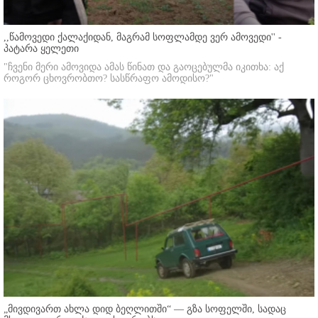
,,წამოვედი ქალაქიდან, მაგრამ სოფლამდე ვერ ამოვედი'' -
პატარა ყელეთი
"ჩვენი მერი ამოვიდა ამას წინათ და გაოცებულმა იკითხა: აქ
როგორ ცხოვრობთო? სასწრაფო ამოდისო?"
„მივდივართ ახლა დიდ ბეღლითში“ — გზა სოფელში, სადაც