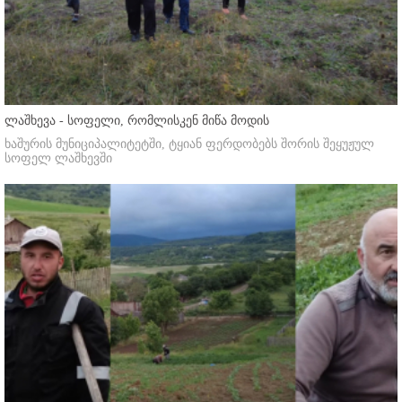
ლაშხევა - სოფელი, რომლისკენ მიწა მოდის
ხაშურის მუნიციპალიტეტში, ტყიან ფერდობებს შორის შეყუჟულ
სოფელ ლაშხევში