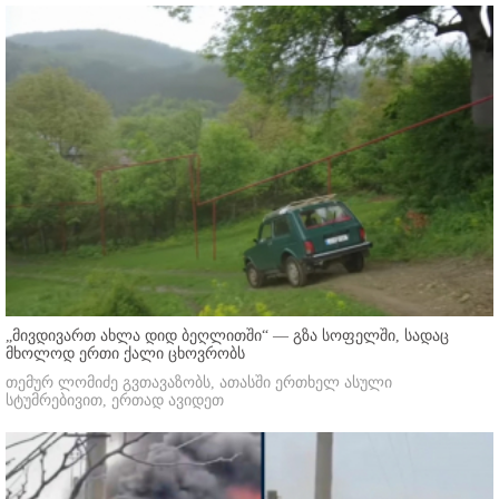
„მივდივართ ახლა დიდ ბეღლითში“ — გზა სოფელში, სადაც
მხოლოდ ერთი ქალი ცხოვრობს
თემურ ლომიძე გვთავაზობს, ათასში ერთხელ ასული
სტუმრებივით, ერთად ავიდეთ