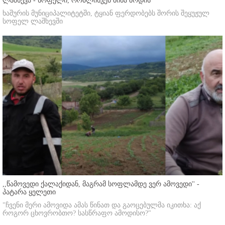
ლაშხევა - სოფელი, რომლისკენ მიწა მოდის
ხაშურის მუნიციპალიტეტში, ტყიან ფერდობებს შორის შეყუჟულ
სოფელ ლაშხევში
,,წამოვედი ქალაქიდან, მაგრამ სოფლამდე ვერ ამოვედი'' -
პატარა ყელეთი
"ჩვენი მერი ამოვიდა ამას წინათ და გაოცებულმა იკითხა: აქ
როგორ ცხოვრობთო? სასწრაფო ამოდისო?"