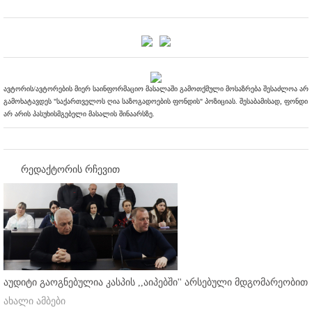
ავტორის/ავტორების მიერ საინფორმაციო მასალაში გამოთქმული მოსაზრება შესაძლოა არ
გამოხატავდეს "საქართველოს ღია საზოგადოების ფონდის" პოზიციას. შესაბამისად, ფონდი
არ არის პასუხისმგებელი მასალის შინაარსზე.
რედაქტორის რჩევით
აუდიტი გაოგნებულია კასპის ,,აიპებში'' არსებული მდგომარეობით
ახალი ამბები