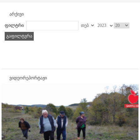
არქივი
ფილტრი
გაფილტვრა
ვიდეორეპორტაჟი