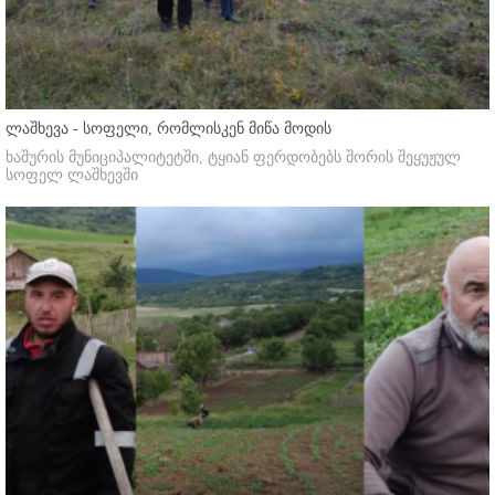
ლაშხევა - სოფელი, რომლისკენ მიწა მოდის
ხაშურის მუნიციპალიტეტში, ტყიან ფერდობებს შორის შეყუჟულ
სოფელ ლაშხევში