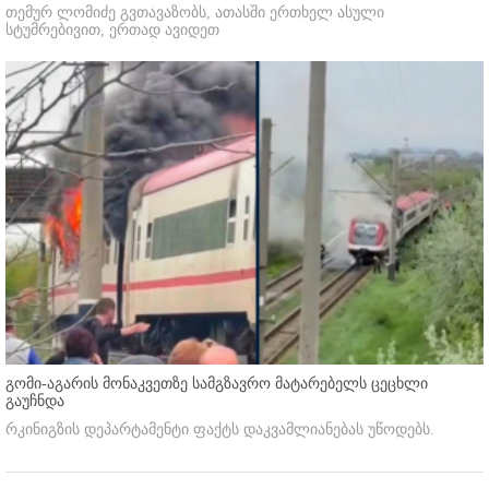
თემურ ლომიძე გვთავაზობს, ათასში ერთხელ ასული
სტუმრებივით, ერთად ავიდეთ
გომი-აგარის მონაკვეთზე სამგზავრო მატარებელს ცეცხლი
გაუჩნდა
რკინიგზის დეპარტამენტი ფაქტს დაკვამლიანებას უწოდებს.