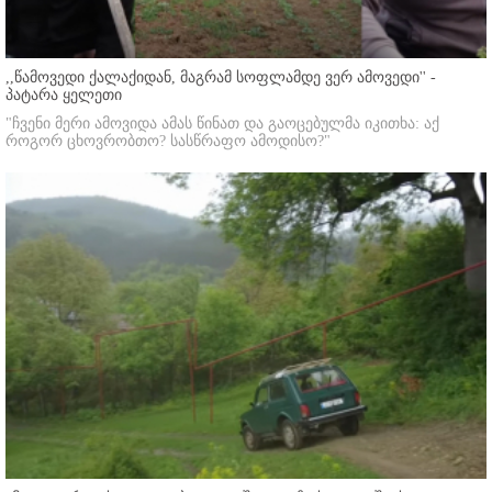
,,წამოვედი ქალაქიდან, მაგრამ სოფლამდე ვერ ამოვედი'' -
პატარა ყელეთი
"ჩვენი მერი ამოვიდა ამას წინათ და გაოცებულმა იკითხა: აქ
როგორ ცხოვრობთო? სასწრაფო ამოდისო?"