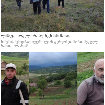
ლაშხევა - სოფელი, რომლისკენ მიწა მოდის
ხაშურის მუნიციპალიტეტში, ტყიან ფერდობებს შორის შეყუჟულ
სოფელ ლაშხევში