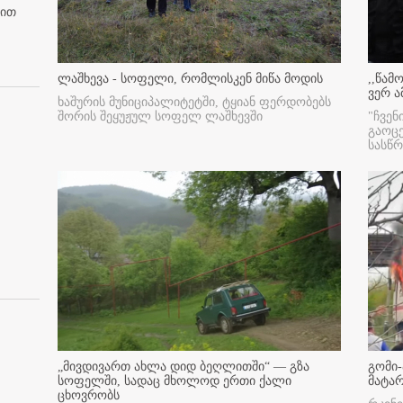
ბით
ლაშხევა - სოფელი, რომლისკენ მიწა მოდის
,,წამ
ვერ ა
ხაშურის მუნიციპალიტეტში, ტყიან ფერდობებს
შორის შეყუჟულ სოფელ ლაშხევში
"ჩვენ
გაოც
სასწ
„მივდივართ ახლა დიდ ბეღლითში“ — გზა
გომი-
სოფელში, სადაც მხოლოდ ერთი ქალი
მატა
ცხოვრობს