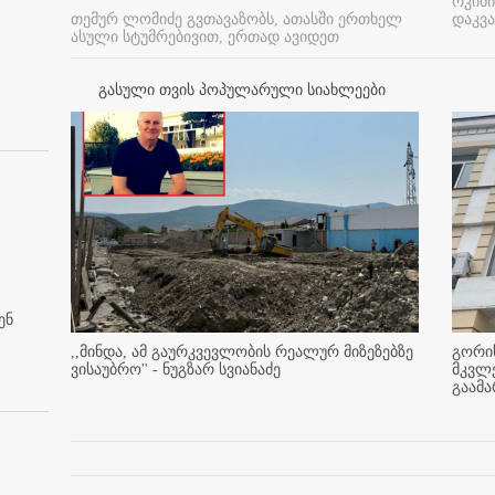
რკინი
თემურ ლომიძე გვთავაზობს, ათასში ერთხელ
დაკვა
ასული სტუმრებივით, ერთად ავიდეთ
გასული თვის პოპულარული სიახლეები
ენ
,,მინდა, ამ გაურკვევლობის რეალურ მიზეზებზე
გორის
ვისაუბრო'' - ნუგზარ სვიანაძე
მკვლ
გაამ