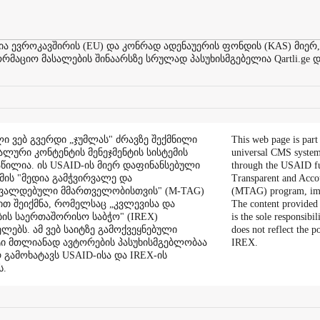
ევროკავშირის (EU) და კონრად ადენაუერის ფონდის (KAS) მიერ,
აციო მასალების შინაარსზე სრულად პასუხისმგებელია Qartli.ge დ
ი ვებ გვერდი „ჯუმლას" ძრავზე შექმნილი
This web page is part
ალური კონტენტის მენეჯმენტის სისტემის
universal CMS system
აწილია. ის USAID-ის მიერ დაფინანსებული
through the USAID f
ის "მედია გამჭვირვალე და
Transparent and Acco
შვალდებული მმართველობისთვის" (M-TAG)
(MTAG) program, im
ით შეიქმნა, რომელსაც „კვლევისა და
The content provided 
ის საერთაშორისო საბჭო" (IREX)
is the sole responsibil
ლებს. ამ ვებ საიტზე გამოქვეყნებული
does not reflect the 
ი მთლიანად ავტორების პასუხისმგებლობაა
IREX.
რ გამოხატავს USAID-ისა და IREX-ის
ს.