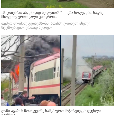
„მივდივართ ახლა დიდ ბეღლითში“ — გზა სოფელში, სადაც
მხოლოდ ერთი ქალი ცხოვრობს
თემურ ლომიძე გვთავაზობს, ათასში ერთხელ ასული
სტუმრებივით, ერთად ავიდეთ
გომი-აგარის მონაკვეთზე სამგზავრო მატარებელს ცეცხლი
გაუჩნდა