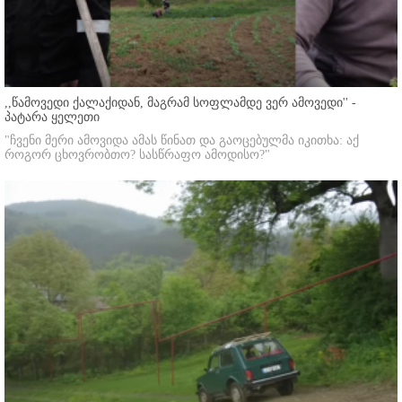
,,წამოვედი ქალაქიდან, მაგრამ სოფლამდე ვერ ამოვედი'' -
პატარა ყელეთი
"ჩვენი მერი ამოვიდა ამას წინათ და გაოცებულმა იკითხა: აქ
როგორ ცხოვრობთო? სასწრაფო ამოდისო?"