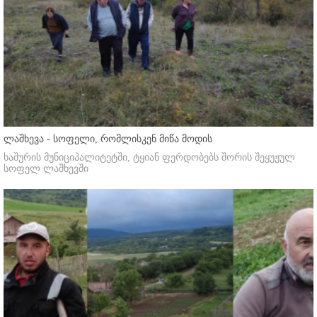
ლაშხევა - სოფელი, რომლისკენ მიწა მოდის
ხაშურის მუნიციპალიტეტში, ტყიან ფერდობებს შორის შეყუჟულ
სოფელ ლაშხევში