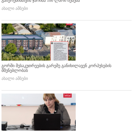
გაჩერებისთვის ჯარიმა 100 ლარი იქნება
ახალი ამბები
გორში მესაკუთრეების გარეშე განიხილავენ კორპუსების
მშენებლობას
ახალი ამბები