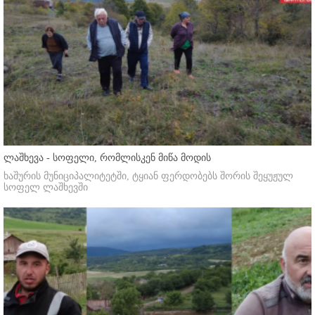
ლაშხევა - სოფელი, რომლისკენ მიწა მოდის
ხაშურის მუნიციპალიტეტში, ტყიან ფერდობებს შორის შეყუჟულ
სოფელ ლაშხევში