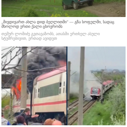
„მივდივართ ახლა დიდ ბეღლითში“ — გზა სოფელში, სადაც
მხოლოდ ერთი ქალი ცხოვრობს
თემურ ლომიძე გვთავაზობს, ათასში ერთხელ ასული
სტუმრებივით, ერთად ავიდეთ