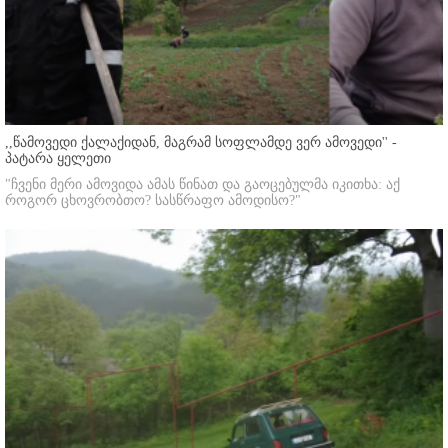
,,წამოვედი ქალაქიდან, მაგრამ სოფლამდე ვერ ამოვედი'' -
პატარა ყელეთი
"ჩვენი მერი ამოვიდა ამას წინათ და გაოცებულმა იკითხა: აქ
როგორ ცხოვრობთო? სასწრაფო ამოდისო?"