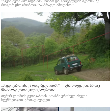
"ჩვენი მერი ამოვიდა ამას წინათ და გაოცებულმა იკითხა: აქ
როგორ ცხოვრობთო? სასწრაფო ამოდისო?"
„მივდივართ ახლა დიდ ბეღლითში“ — გზა სოფელში, სადაც
მხოლოდ ერთი ქალი ცხოვრობს
თემურ ლომიძე გვთავაზობს, ათასში ერთხელ ასული
სტუმრებივით, ერთად ავიდეთ