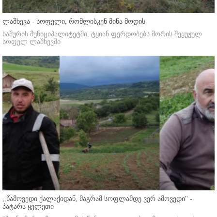
ლაშხევა - სოფელი, რომლისკენ მიწა მოდის
ხაშურის მუნიციპალიტეტში, ტყიან ფერდობებს შორის შეყუჟულ
სოფელ ლაშხევში
,,წამოვედი ქალაქიდან, მაგრამ სოფლამდე ვერ ამოვედი'' -
პატარა ყელეთი