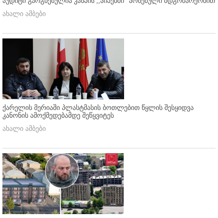
აუდიტი გაოგნებულია კასპის ,,აიპებში'' არსებული მდგომარეობით
ახალი ამბები
ქარელის მერიაში პლასტმასის ბოთლებით წყლის შესყიდვა
კანონის ამოქმედებამდე შეწყვიტეს
ახალი ამბები