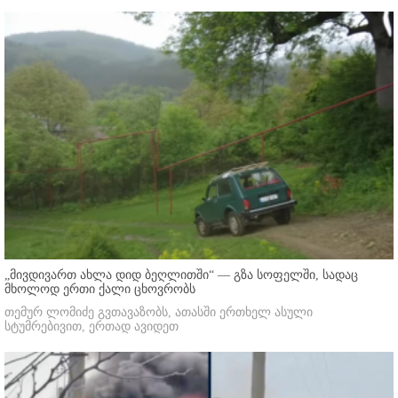
„მივდივართ ახლა დიდ ბეღლითში“ — გზა სოფელში, სადაც
მხოლოდ ერთი ქალი ცხოვრობს
თემურ ლომიძე გვთავაზობს, ათასში ერთხელ ასული
სტუმრებივით, ერთად ავიდეთ