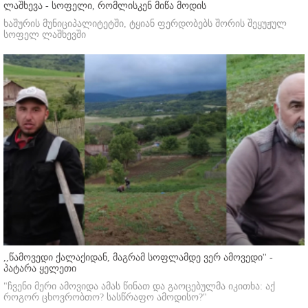
ლაშხევა - სოფელი, რომლისკენ მიწა მოდის
ხაშურის მუნიციპალიტეტში, ტყიან ფერდობებს შორის შეყუჟულ
სოფელ ლაშხევში
,,წამოვედი ქალაქიდან, მაგრამ სოფლამდე ვერ ამოვედი'' -
პატარა ყელეთი
"ჩვენი მერი ამოვიდა ამას წინათ და გაოცებულმა იკითხა: აქ
როგორ ცხოვრობთო? სასწრაფო ამოდისო?"