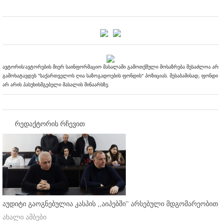
ავტორის/ავტორების მიერ საინფორმაციო მასალაში გამოთქმული მოსაზრება შესაძლოა არ
გამოხატავდეს "საქართველოს ღია საზოგადოების ფონდის" პოზიციას. შესაბამისად, ფონდი
არ არის პასუხისმგებელი მასალის შინაარსზე.
რედაქტორის რჩევით
აუდიტი გაოგნებულია კასპის ,,აიპებში'' არსებული მდგომარეობით
ახალი ამბები