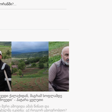
რანში?...
ოვედი ქალაქიდან, მაგრამ სოფლამდე
მოვედი'' - პატარა ყელეთი
ი მერი ამოვიდა ამას წინათ და
ებულმა იკითხა: აქ როგორ ცხოვრობთო?