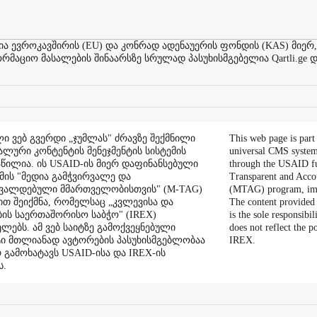
ევროკავშირის (EU) და კონრად ადენაუერის ფონდის (KAS) მიერ,
აციო მასალების შინაარსზე სრულად პასუხისმგებელია Qartli.ge დ
ი ვებ გვერდი „ჯუმლას" ძრავზე შექმნილი
This web page is part
ალური კონტენტის მენეჯმენტის სისტემის
universal CMS system
აწილია. ის USAID-ის მიერ დაფინანსებული
through the USAID f
ის "მედია გამჭვირვალე და
Transparent and Acco
შვალდებული მმართველობისთვის" (M-TAG)
(MTAG) program, im
ით შეიქმნა, რომელსაც „კვლევისა და
The content provided 
ის საერთაშორისო საბჭო" (IREX)
is the sole responsibil
ლებს. ამ ვებ საიტზე გამოქვეყნებული
does not reflect the 
ი მთლიანად ავტორების პასუხისმგებლობაა
IREX.
რ გამოხატავს USAID-ისა და IREX-ის
ს.