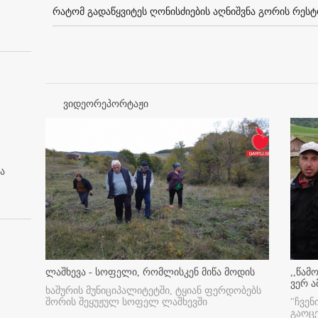
რატომ გადაწყვიტეს ღონისძიების აღნიშვნა გორის რესტო
ვიდეორეპორტაჟი
ა
ლაშხევა - სოფელი, რომლისკენ მიწა მოდის
,,წამ
ვერ ა
ხაშურის მუნიციპალიტეტში, ტყიან ფერდობებს
შორის შეყუჟულ სოფელ ლაშხევში
"ჩვენ
გაოც