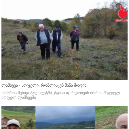
ლაშხევა - სოფელი, რომლისკენ მიწა მოდის
ხაშურის მუნიციპალიტეტში, ტყიან ფერდობებს შორის შეყუჟულ
სოფელ ლაშხევში