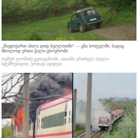
„მივდივართ ახლა დიდ ბეღლითში“ — გზა სოფელში, სადაც
მხოლოდ ერთი ქალი ცხოვრობს
თემურ ლომიძე გვთავაზობს, ათასში ერთხელ ასული
სტუმრებივით, ერთად ავიდეთ