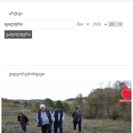
არქივი
ფილტრი
გაფილტვრა
ვიდეორეპორტაჟი