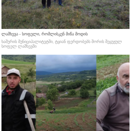
ლაშხევა - სოფელი, რომლისკენ მიწა მოდის
ხაშურის მუნიციპალიტეტში, ტყიან ფერდობებს შორის შეყუჟულ
სოფელ ლაშხევში