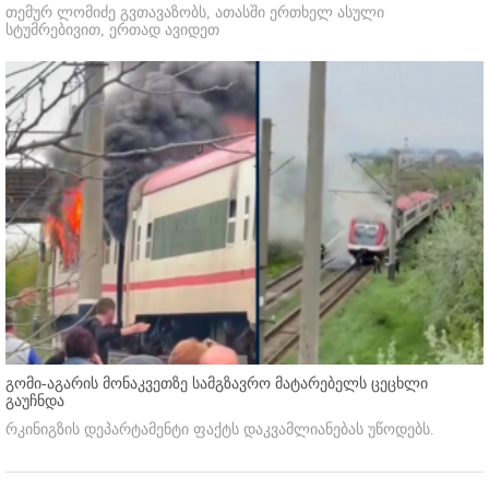
თემურ ლომიძე გვთავაზობს, ათასში ერთხელ ასული
სტუმრებივით, ერთად ავიდეთ
გომი-აგარის მონაკვეთზე სამგზავრო მატარებელს ცეცხლი
გაუჩნდა
რკინიგზის დეპარტამენტი ფაქტს დაკვამლიანებას უწოდებს.