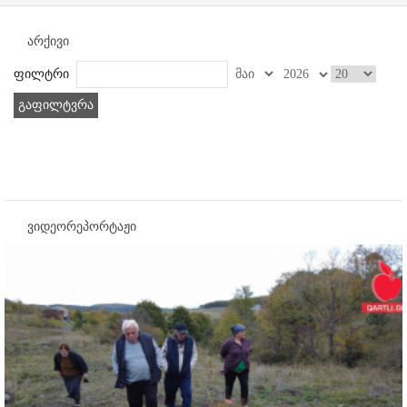
არქივი
ფილტრი
გაფილტვრა
ვიდეორეპორტაჟი