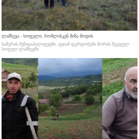
ლაშხევა - სოფელი, რომლისკენ მიწა მოდის
ხაშურის მუნიციპალიტეტში, ტყიან ფერდობებს შორის შეყუჟულ
სოფელ ლაშხევში