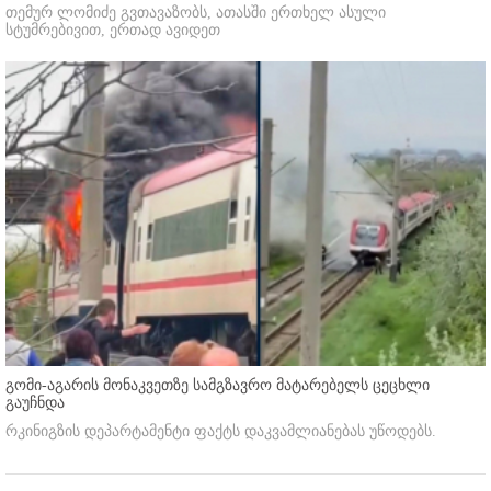
თემურ ლომიძე გვთავაზობს, ათასში ერთხელ ასული
სტუმრებივით, ერთად ავიდეთ
გომი-აგარის მონაკვეთზე სამგზავრო მატარებელს ცეცხლი
გაუჩნდა
რკინიგზის დეპარტამენტი ფაქტს დაკვამლიანებას უწოდებს.