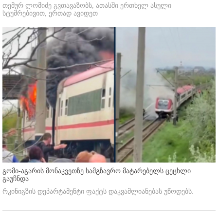
თემურ ლომიძე გვთავაზობს, ათასში ერთხელ ასული
სტუმრებივით, ერთად ავიდეთ
გომი-აგარის მონაკვეთზე სამგზავრო მატარებელს ცეცხლი
გაუჩნდა
რკინიგზის დეპარტამენტი ფაქტს დაკვამლიანებას უწოდებს.