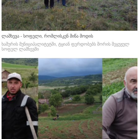
ლაშხევა - სოფელი, რომლისკენ მიწა მოდის
ხაშურის მუნიციპალიტეტში, ტყიან ფერდობებს შორის შეყუჟულ
სოფელ ლაშხევში