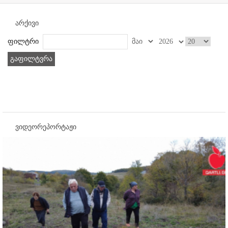
არქივი
ფილტრი
გაფილტვრა
ვიდეორეპორტაჟი