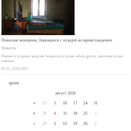
Пожилые женщины, борющиеся с нуждой во время пандемии
Новости
Именно в то время, когда им больше всего нужна забота других, некоторые из них
одиноки,
01:31 / 23.02.2021
архив
август 2026
п
27
3
10
17
24
31
в
28
4
11
18
25
1
с
29
5
12
19
26
2
ч
30
6
13
20
27
3