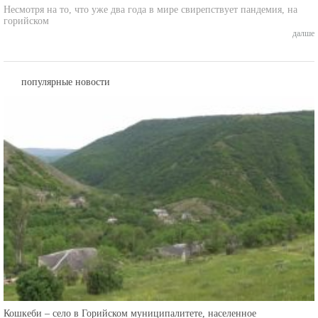
горийском
далше
популярные новости
Кошкеби – село в Горийском муниципалитете, населенное
этническими осетинами