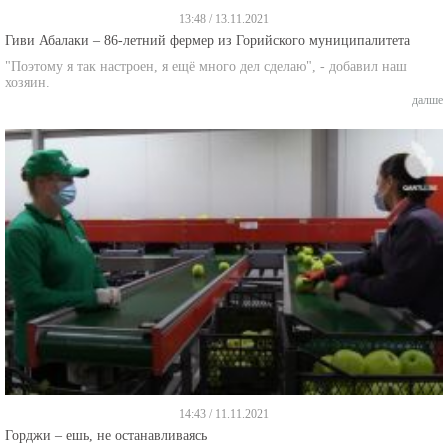
13:48 / 13.11.2021
Гиви Абалаки – 86-летний фермер из Горийского муниципалитета
"Поэтому я так настроен, я ещё много дел сделаю", - добавил наш
хозяин.
далше
14:43 / 11.11.2021
Горджи – ешь, не останавливаясь
Несмотря на то, что уже два года в мире свирепствует пандемия, на