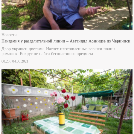
Новости
Пандемия у разделительной линии – Автандил Асанидзе из Чвриниси
Двор украшен цветами. Наспех изготовленные горшки полны
ромашек. Вокруг не найти бесполезного предмета.
00:23 / 04.08.2021