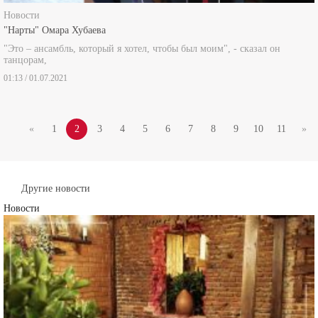
Новости
"Нарты" Омара Хубаева
"Это – ансамбль, который я хотел, чтобы был моим", - сказал он
танцорам,
01:13 / 01.07.2021
«
1
2
3
4
5
6
7
8
9
10
11
»
Другие новости
Новости