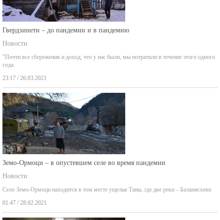
Гвердзинети – до пандемии и в пандемию
Новости
"Почти все сбережения и доход, что у нас были, мы потратили в течение этого одного
года.
23:17 / 26.03.2021
Земо-Ормоци – в опустевшем селе во время пандемии
Новости
Село Земо-Ормоци находится в том месте ущелья Таны, где две реки – Баланисхеви
01:47 / 28.02.2021