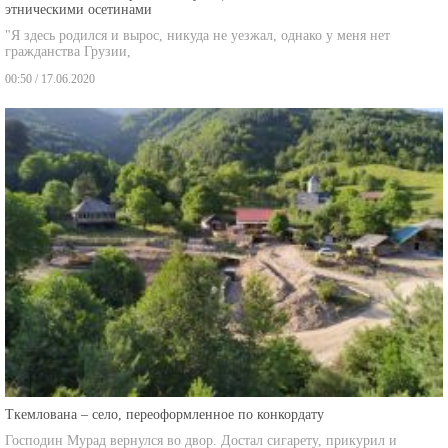
"Я здесь родился и вырос, никуда не уезжал, однако у меня нет
гражданства Грузии,
00:50 / 17.06.2020
Ткемлована – село, переоформленное по конкордату
Господин Мурад вернулся во двор. Достал сигарету, прикурил и
глубоко затянулся.