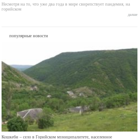
горийском
далше
популярные новости
Кошкеби – село в Горийском муниципалитете, населенное
этническими осетинами