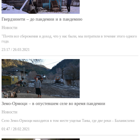
Гвердзинети – до пандемии и в пандемию
Новости
"Почти все сбережения и доход, что у нас были, мы потратили в течение этого одного
года.
23:17 / 26.03.2021
Земо-Ормоци – в опустевшем селе во время пандемии
Новости
Село Земо-Ормоци находится в том месте ущелья Таны, где две реки – Баланисхеви
01:47 / 28.02.2021