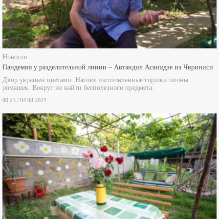
Новости
Пандемия у разделительной линии – Автандил Асанидзе из Чвриниси
Двор украшен цветами. Наспех изготовленные горшки полны
ромашек. Вокруг не найти бесполезного предмета.
00:23 / 04.08.2021