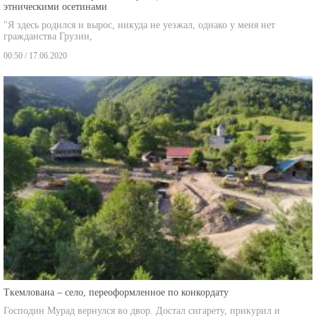
"Я здесь родился и вырос, никуда не уезжал, однако у меня нет
гражданства Грузии,
00:50 / 17.06.2020
Ткемлована – село, переоформленное по конкордату
Господин Мурад вернулся во двор. Достал сигарету, прикурил и
глубоко затянулся.