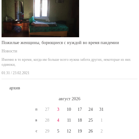
Пожилые женщины, борющиеся с нуждой во время пандемии
Новости
Именно в то время, когда им больше всего нужна забота других, некоторые из них
одиноки,
01:31 / 23.02.2021
архив
август 2026
п
27
3
10
17
24
31
в
28
4
11
18
25
1
с
29
5
12
19
26
2
ч
30
6
13
20
27
3