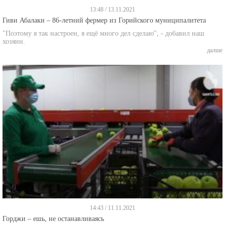
13:48 / 13.11.2021
Гиви Абалаки – 86-летний фермер из Горийского муниципалитета
"Поэтому я так настроен, я ещё много дел сделаю", - добавил наш
хозяин.
далше
14:43 / 11.11.2021
Горджи – ешь, не останавливаясь
Несмотря на то, что уже два года в мире свирепствует пандемия, на