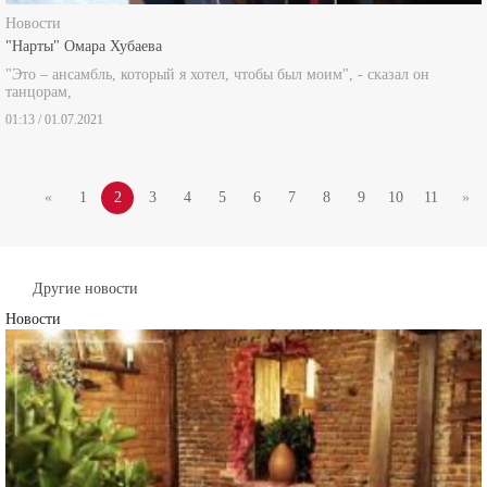
Новости
"Нарты" Омара Хубаева
"Это – ансамбль, который я хотел, чтобы был моим", - сказал он
танцорам,
01:13 / 01.07.2021
«
1
2
3
4
5
6
7
8
9
10
11
»
Другие новости
Новости