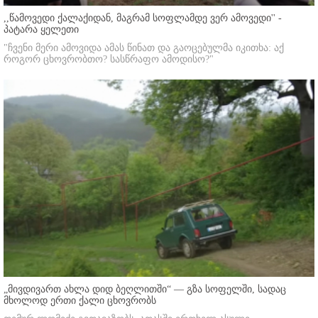
,,წამოვედი ქალაქიდან, მაგრამ სოფლამდე ვერ ამოვედი'' -
პატარა ყელეთი
"ჩვენი მერი ამოვიდა ამას წინათ და გაოცებულმა იკითხა: აქ
როგორ ცხოვრობთო? სასწრაფო ამოდისო?"
„მივდივართ ახლა დიდ ბეღლითში“ — გზა სოფელში, სადაც
მხოლოდ ერთი ქალი ცხოვრობს