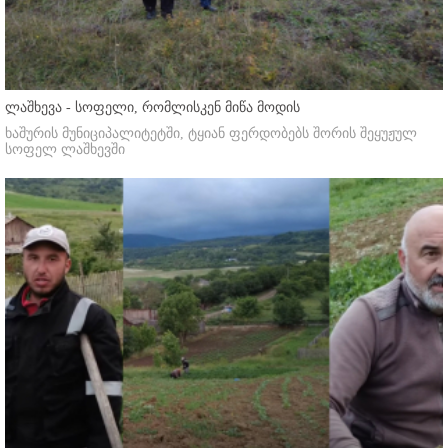
ლაშხევა - სოფელი, რომლისკენ მიწა მოდის
ხაშურის მუნიციპალიტეტში, ტყიან ფერდობებს შორის შეყუჟულ
სოფელ ლაშხევში