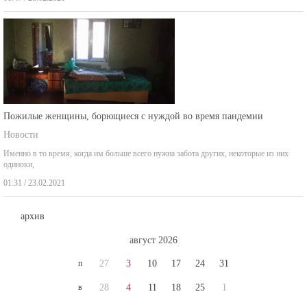
Пожилые женщины, борющиеся с нуждой во время пандемии
Новости
Именно в то время, когда им больше всего нужна забота других, некоторые из них
одиноки,
01:31 / 23.02.2021
архив
август 2026
п
27
3
10
17
24
31
в
28
4
11
18
25
1
с
29
5
12
19
26
2