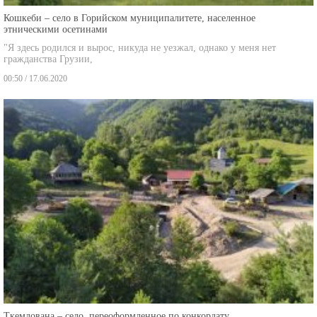
Кошкеби – село в Горийском муниципалитете, населенное
этническими осетинами
"Я здесь родился и вырос, никуда не уезжал, однако у меня нет
гражданства Грузии,
00:50 / 17.06.2020
Ткемлована – село, переоформленное по конкордату