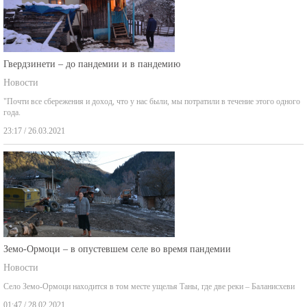
Гвердзинети – до пандемии и в пандемию
Новости
"Почти все сбережения и доход, что у нас были, мы потратили в течение этого одного
года.
23:17 / 26.03.2021
Земо-Ормоци – в опустевшем селе во время пандемии
Новости
Село Земо-Ормоци находится в том месте ущелья Таны, где две реки – Баланисхеви
01:47 / 28.02.2021