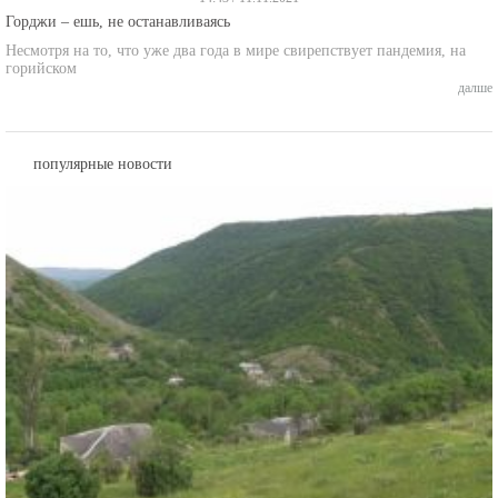
Горджи – ешь, не останавливаясь
Несмотря на то, что уже два года в мире свирепствует пандемия, на
горийском
далше
популярные новости