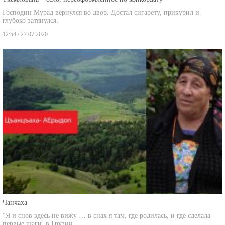
Господин Мурад вернулся во двор. Достал сигарету, прикурил и
глубоко затянулся.
12:54 / 27.07.2020
Чанчаха
"Я и снов здесь не вижу … в снах я там, где родилась, и где сделала
первые шаги, в Грузии.