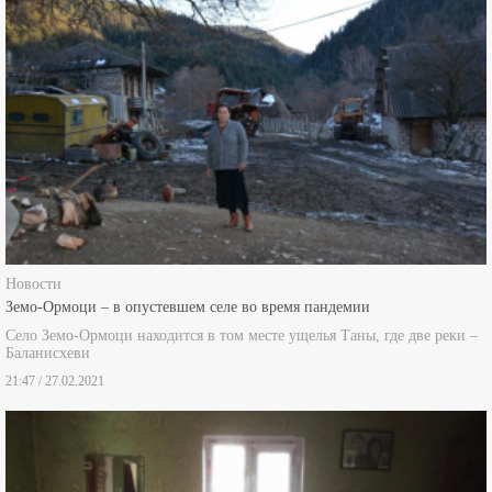
Новости
Земо-Ормоци – в опустевшем селе во время пандемии
Село Земо-Ормоци находится в том месте ущелья Таны, где две реки –
Баланисхеви
21:47 / 27.02.2021