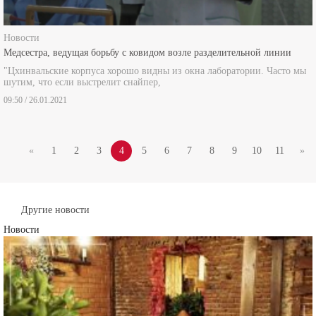
Новости
Медсестра, ведущая борьбу с ковидом возле разделительной линии
"Цхинвальские корпуса хорошо видны из окна лаборатории. Часто мы
шутим, что если выстрелит снайпер,
09:50 / 26.01.2021
«
1
2
3
4
5
6
7
8
9
10
11
»
Другие новости
Новости