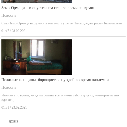
Земо-Ормоци – в опустевшем селе во время пандемии
Новости
Село Земо-Ормоци находится в том месте ущелья Таны, где две реки – Баланисхеви
01:47 / 28.02.2021
Пожилые женщины, борющиеся с нуждой во время пандемии
Новости
Именно в то время, когда им больше всего нужна забота других, некоторые из них
одиноки,
01:31 / 23.02.2021
архив
август 2026