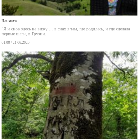
Чанчаха
"Я и снов здесь не вижу … в снах я там, где родилась, и где сделала
первые шаги, в Грузии.
01:00 / 21.06.2020