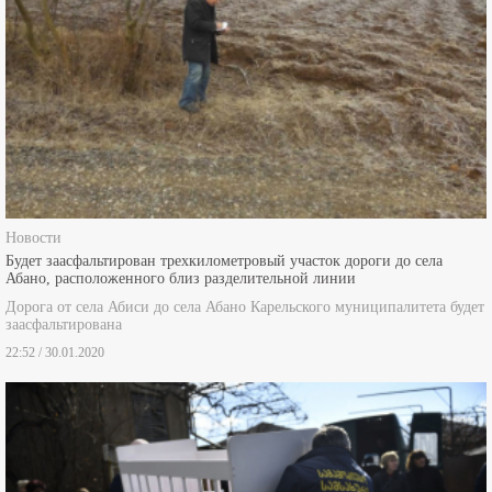
Новости
Будет заасфальтирован трехкилометровый участок дороги до села
Абано, расположенного близ разделительной линии
Дорога от села Абиси до села Абано Карельского муниципалитета будет
заасфальтирована
22:52 / 30.01.2020