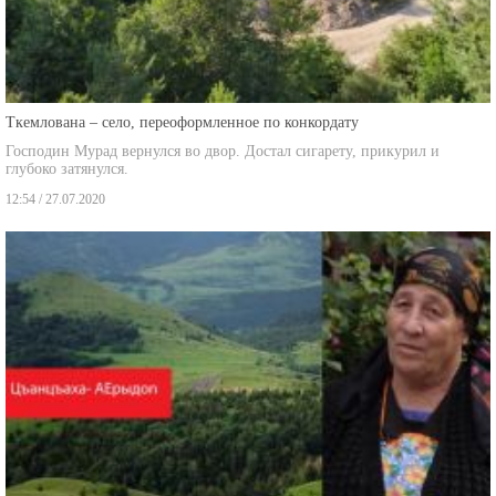
Ткемлована – село, переоформленное по конкордату
Господин Мурад вернулся во двор. Достал сигарету, прикурил и
глубоко затянулся.
12:54 / 27.07.2020