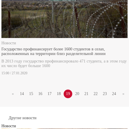
Новости
Государство профинансирует более 1600 студентов в селах,
расположенных на территории близ разделительной линии
В 2013 году государство профинансировало 471 студента, а в этом году
их число будет больше 1600
15:00 / 27.01.2020
«
14
15
16
17
18
19
20
21
22
23
24
»
Другие новости
Новости