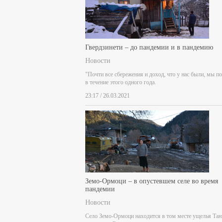
Гвердзинети – до пандемии и в пандемию
Новости
"Почти все сбережения и доход, что у нас были, мы п
в течение этого одного года.
23:17 / 26.03.2021
Земо-Ормоци – в опустевшем селе во время
пандемии
Новости
Село Земо-Ормоци находится в том месте ущелья Тан