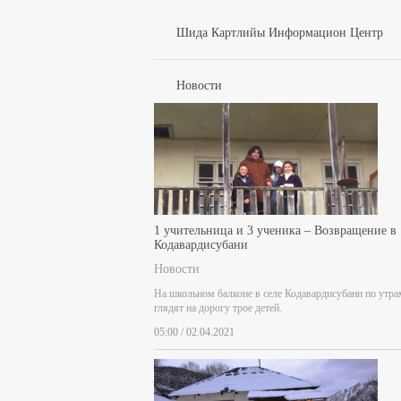
Шида Картлийы Информацион Центр
Новости
1 учительница и 3 ученика – Возвращение в
Кодавардисубани
Новости
На школьном балконе в селе Кодавардисубани по утра
глядят на дорогу трое детей.
05:00 / 02.04.2021