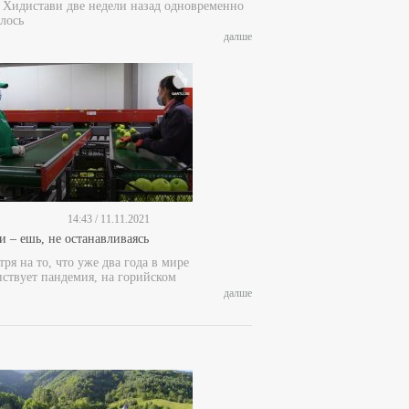
е Хидистави две недели назад одновременно
лось
далше
14:43 / 11.11.2021
и – ешь, не останавливаясь
ря на то, что уже два года в мире
пствует пандемия, на горийском
далше