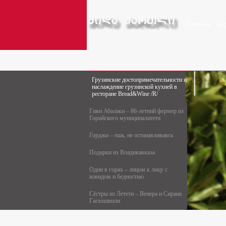
Главное
ко
Грузинские достопримечательности и
наслаждение грузинской кухней в
ресторане Bread&Wine /R/
Гиви Абалаки – 86-летний фермер из
Горийского муниципалитета
Горджи – ешь, не останавливаясь
Подарки из Владикавказа
Одни в горах – лицом к лицу с
ковидом и бедностью
Сёстры из Летети – Венера и Сирана
Гаглошвили