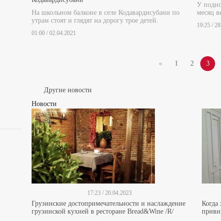
У подно
На школьном балконе в селе Кодавардисубани по
месяц в
утрам стоят и глядят на дорогу трое детей.
19:25 / 2
01:00 / 02.04.2021
«
1
2
3
Другие новости
Новости
17:23 / 20.04.2023
Грузинские достопримечательности и наслаждение
Когда
грузинской кухней в ресторане Bread&Wine /R/
прив