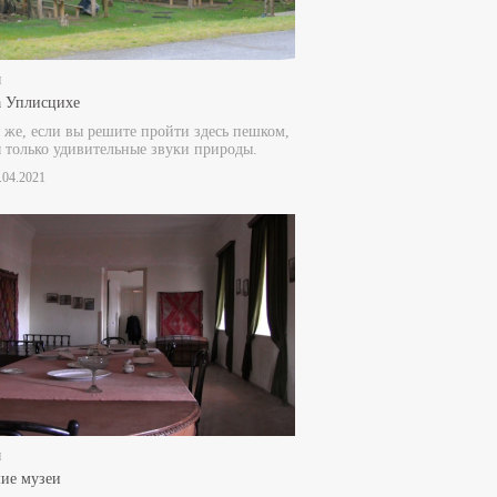
и
 Уплисцихе
 же, если вы решите пройти здесь пешком,
только удивительные звуки природы.
5.04.2021
и
ие музеи