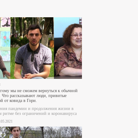
и
гому мы не сможем вернуться к обычной
 Что рассказывают люди, привитые
й от ковида в Гори.
ения пандемии и продолжения жизни в
 ритме без ограничений и коронавируса
2.05.2021