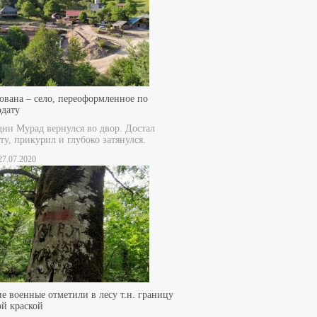
ована – село, переоформленное по
рдату
дин Мурад вернулся во двор. Достал
ту, прикурил и глубоко затянулся.
 27.07.2020
е военные отметили в лесу т.н. границу
ой краской