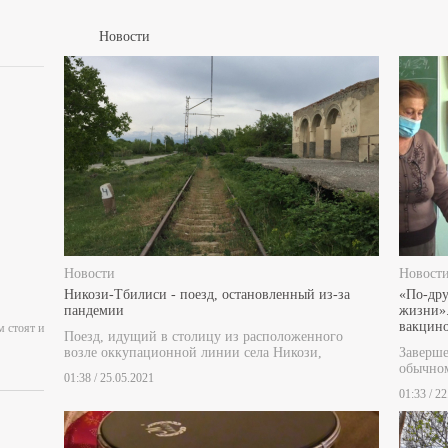
Новости
Новости
Новост
Никози-Тбилиси - поезд, остановленный из-за
«По-дру
пандемии
жизни».
вакцино
м стоят и
Поезд, идущий в столицу из расположенного
возле оккупационной линии села Никози,
Заверш
обычном
01:38 / 25.05.2021
01:33 / 2