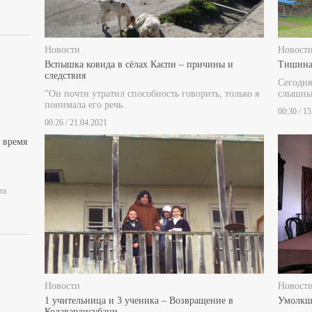
Новости
Новост
Вспышка ковида в сёлах Каспи – причины и
Тишина
следствия
Сегодня
"Он почти утратил способность говорить, только я
слышны 
понимала его речь.
00:30 / 1
00:26 / 21.04.2021
 время
та
Новости
Новост
1 учительница и 3 ученика – Возвращение в
Умолкш
Кодавардисубани