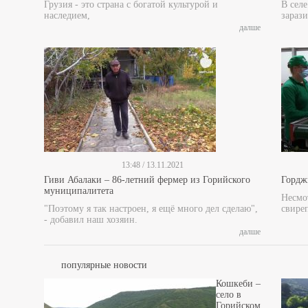
Грузия - это страна с богатой культурой и
В сел
наследием,
зарази
далше
13:48 / 13.11.2021
Гиви Абалаки – 86-летний фермер из Горийского
Гордж
муниципалитета
Несмот
"Поэтому я так настроен, я ещё много дел сделаю",
свире
- добавил наш хозяин.
далше
популярные новости
Кошкеби –
село в
Горийском