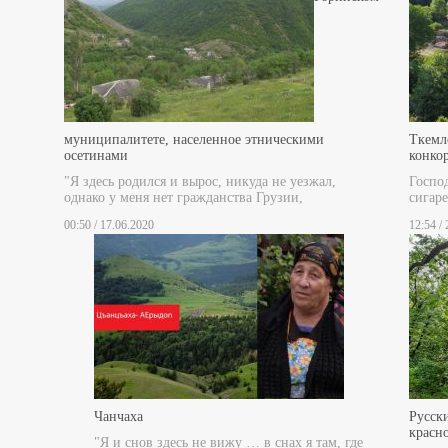
муниципалитете, населенное этническими
Ткемл
осетинами
конко
"Я здесь родился и вырос, никуда не уезжал,
Госпо
однако у меня нет гражданства Грузии,
сигаре
00:50 / 17.06.2020
12:54 /
Чанчаха
Русски
красн
"Я и снов здесь не вижу … в снах я там, где