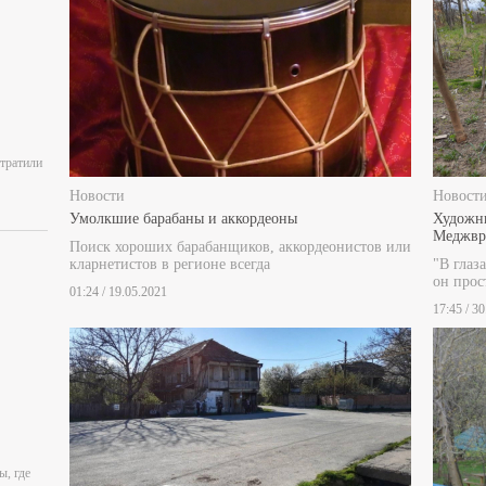
отратили
Новости
Новост
Умолкшие барабаны и аккордеоны
Художни
Меджври
Поиск хороших барабанщиков, аккордеонистов или
кларнетистов в регионе всегда
"В глаз
он прос
01:24 / 19.05.2021
17:45 / 3
ы, где