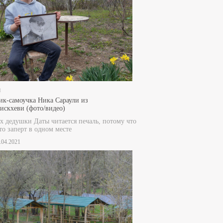
и
к-самоучка Ника Сараули из
скхеви (фото/видео)
ах дедушки Даты читается печаль, потому что
то заперт в одном месте
0.04.2021